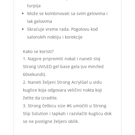
turpija
Može se kombinovati sa svim gelovima i
lak gelovima
Skraćuje vreme rada. Pogotovu kod
salonskih noktiju i korekcije
Kako se koristi?
Najpre pripremiti nokat i naneti sloj
Strong UV/LED gel base gela (uv min/led
60sekundi).
Naneti željeni Strong AcrylGel u vidu
kuglice koja odgovara veličini nokta koji
želite da izradite.
Strong četkicu size #6 umočiti u Strong
Slip Solution i tapkati i razvlačiti kuglicu dok
se ne postigne željeni oblik.