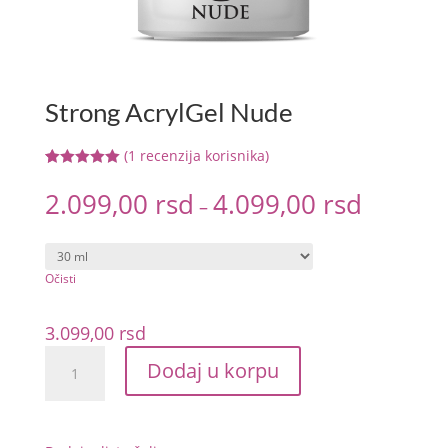
Strong AcrylGel Nude
(
1
recenzija korisnika)
Ocenjeno
1
5.00
od 5 na
2.099,00
rsd
4.099,00
rsd
–
osnovu
ocene kupca
Očisti
3.099,00
rsd
Strong
Dodaj u korpu
AcrylGel
Nude
količina