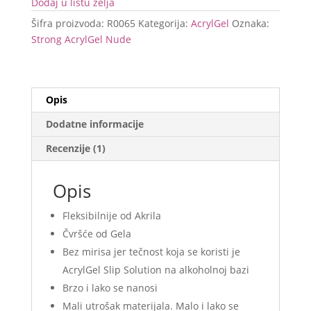
Dodaj u listu želja
Šifra proizvoda:
R0065
Kategorija:
AcrylGel
Oznaka:
Strong AcrylGel Nude
Opis
Dodatne informacije
Recenzije (1)
Opis
Fleksibilnije od Akrila
Čvršće od Gela
Bez mirisa jer tečnost koja se koristi je
AcrylGel Slip Solution na alkoholnoj bazi
Brzo i lako se nanosi
Mali utrošak materijala. Malo i lako se