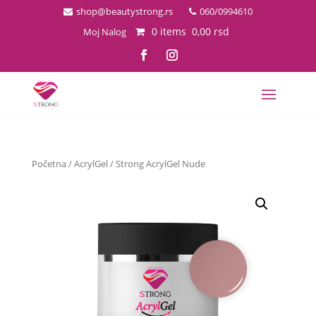
shop@beautystrong.rs
060/0994610
0 items
0,00
rsd
Moj Nalog
Početna
/
AcrylGel
/ Strong AcrylGel Nude